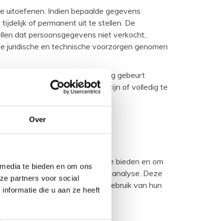
e uitoefenen. Indien bepaalde gegevens
jdelijk of permanent uit te stellen. De
llen dat persoonsgegevens niet verkocht,
ke juridische en technische voorzorgen genomen
w persoonsgegevens, deze aanvraag gebeurt
ns te corrigeren die onjuist zijn of volledig te
Over
om functies voor social media te bieden en om
 media te bieden en om ons
oor social media, adverteren en analyse. Deze
ze partners voor social
en verzameld op basis van uw gebruik van hun
nformatie die u aan ze heeft
ter te maken.