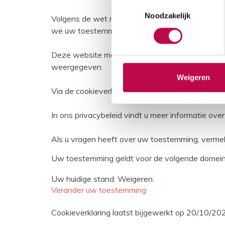
Toestemmingsselectie
Noodzakelijk
Volgens de wet mogen wij cookies op uw apparaat
we uw toestemming nodig.
Deze website maakt gebruik van verschillende 
weergegeven.
Weigeren
Via de cookieverklaring op onze website kunt u
In ons privacybeleid vindt u meer informatie o
Als u vragen heeft over uw toestemming, vermel
Uw toestemming geldt voor de volgende dome
Uw huidige stand: Weigeren.
Verander uw toestemming
Cookieverklaring laatst bijgewerkt op 20/10/2