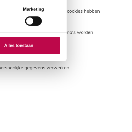
Marketing
e site. Voor alle andere soorten cookies hebben
ten van derden die op onze pagina's worden
Alles toestaan
 persoonlijke gegevens verwerken.