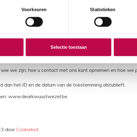
Voorkeuren
Statistieken
 opslaan als ze strikt noodzakelijk zijn voor het gebruik van d
soorten cookies. Sommige cookies worden geplaatst door diens
Selectie toestaan
 uw toestemming op elk moment wijzigen of intrekken.
ver wie we zijn, hoe u contact met ons kunt opnemen en hoe we
d dan het ID en de datum van de toestemming alstublieft.
inen: www.dearkwuustwezel.be
023 door
Cookiebot
: