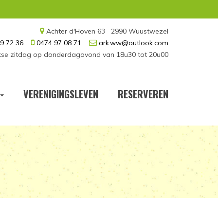
Achter d'Hoven 63 2990 Wuustwezel
9 72 36
0474 97 08 71
ark.ww@outlook.com
kse zitdag op donderdagavond van 18u30 tot 20u00
VERENIGINGSLEVEN
RESERVEREN