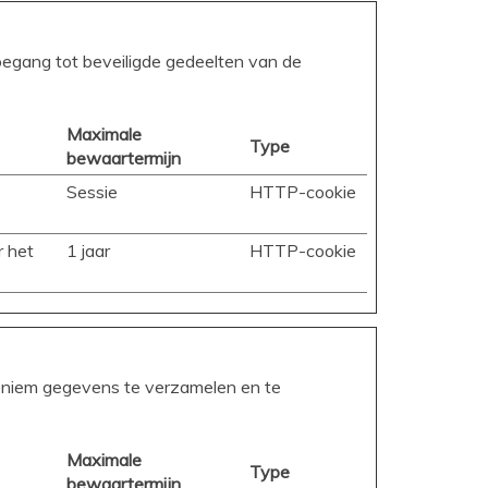
oegang tot beveiligde gedeelten van de
Maximale
Type
bewaartermijn
Sessie
HTTP-cookie
r het
1 jaar
HTTP-cookie
noniem gegevens te verzamelen en te
Maximale
Type
bewaartermijn