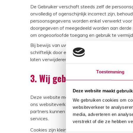
De Gebruiker verschaft steeds zelf de persoon
onvolledig of ogenschijnlijk incorrect zijn, beho
persoonsgegevens worden enkel verwerkt voor i
doorgegeven of meegedeeld worden aan derde par
om ongeoorloofde toegang en gebruik te vermijd
Bij bewijs van uw identiteit als gebruiker, besc
schriftelijk door een gedateerde en ondertekende
laten verwijderen indien deze niet meer nodig zij
Toestemming
3. Wij gebruiken cookies
Deze website maakt gebruik
Deze website maakt gebruik van cookies. We geb
We gebruiken cookies om cont
ons websiteverkeer te analyseren. Ook delen we
websiteverkeer te analyseren
partners kunnen deze gegevens combineren met a
media, adverteren en analys
services.
verstrekt of die ze hebben v
Cookies zijn kleine tekstbestanden die door web