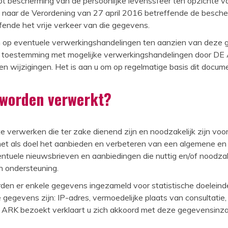
t bescherming van de persoonlijke levenssfeer ten opzichte 
g naar de Verordening van 27 april 2016 betreffende de besche
ende het vrije verkeer van die gegevens.
n op eventuele verwerkingshandelingen ten aanzien van deze g
 toestemming met mogelijke verwerkingshandelingen door DE AR
n wijzigingen. Het is aan u om op regelmatige basis dit docum
 worden verwerkt?
 verwerken die ter zake dienend zijn en noodzakelijk zijn vo
t als doel het aanbieden en verbeteren van een algemene en g
ntuele nieuwsbrieven en aanbiedingen die nuttig en/of noodzakel
n ondersteuning.
n er enkele gegevens ingezameld voor statistische doeleinden
gegevens zijn: IP-adres, vermoedelijke plaats van consultatie, 
ARK bezoekt verklaart u zich akkoord met deze gegevensinzam