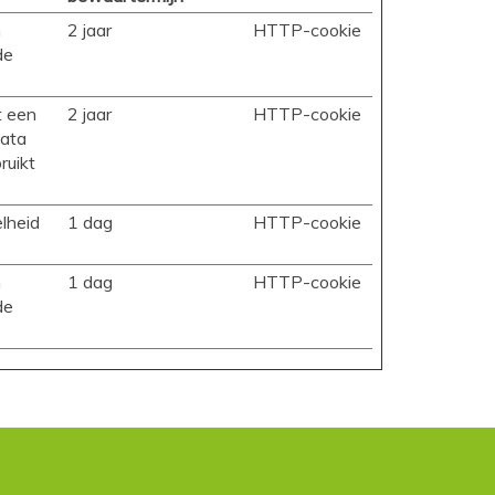
m
2 jaar
HTTP-cookie
de
t een
2 jaar
HTTP-cookie
data
ruikt
lheid
1 dag
HTTP-cookie
m
1 dag
HTTP-cookie
de