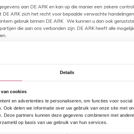
sgegevens aan DE ARK en kan op die manier een zekere control
udt DE ARK zich het recht voor bepaalde verwachte handelingen ti
ntern gebruik binnen DE ARK . We kunnen u dan ook gerustste
tijen die aan ons verbonden zijn. DE ARK heeft alle mogelij
en.
hikt u over het recht op inzage, correctie of het wissen van u
 aanvraag aan DE ARK. Indien nodig kunt u ook vragen de gegeve
n op contractuele basis.
Details
 van cookies
ruiken cookies om content en advertenties te personaliseren, 
ent en advertenties te personaliseren, om functies voor social
 informatie over uw gebruik van onze site met onze partners v
. Ook delen we informatie over uw gebruik van onze site met on
ndere informatie die u aan ze heeft verstrekt of die ze hebb
e. Deze partners kunnen deze gegevens combineren met andere i
erzameld op basis van uw gebruik van hun services.
sites kunnen worden gebruikt om gebruikerservaringen efficiën